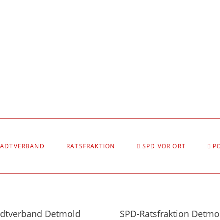
TADTVERBAND
RATSFRAKTION
SPD VOR ORT
P
adtverband Detmold
SPD-Ratsfraktion Detmo