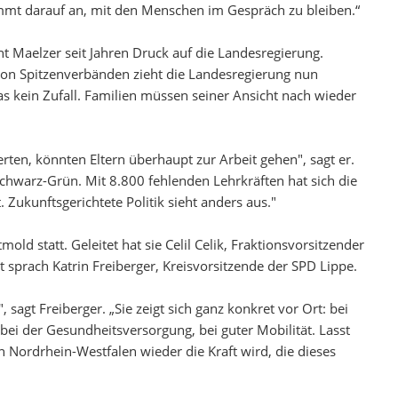
kommt darauf an, mit den Menschen im Gespräch zu bleiben.“
ht Maelzer seit Jahren Druck auf die Landesregierung.
 von Spitzenverbänden zieht die Landesregierung nun
as kein Zufall. Familien müssen seiner Ansicht nach wieder
rten, könnten Eltern überhaupt zur Arbeit gehen", sagt er.
Schwarz-Grün. Mit 8.800 fehlenden Lehrkräften hat sich die
 Zukunftsgerichtete Politik sieht anders aus."
d statt. Geleitet hat sie Celil Celik, Fraktionsvorsitzender
sprach Katrin Freiberger, Kreisvorsitzende der SPD Lippe.
, sagt Freiberger. „Sie zeigt sich ganz konkret vor Ort: bei
ei der Gesundheitsversorgung, bei guter Mobilität. Lasst
n Nordrhein-Westfalen wieder die Kraft wird, die dieses