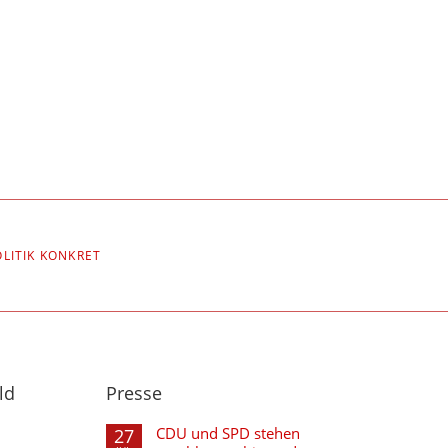
OLITIK KONKRET
ld
Presse
CDU und SPD stehen
27